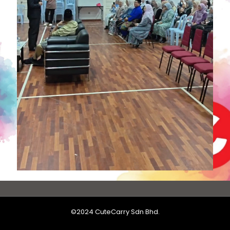
©2024 CuteCarry Sdn Bhd.