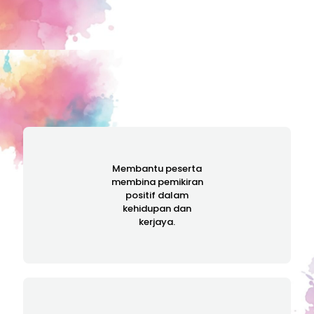
Membantu peserta
membina pemikiran
positif dalam
kehidupan dan
kerjaya.