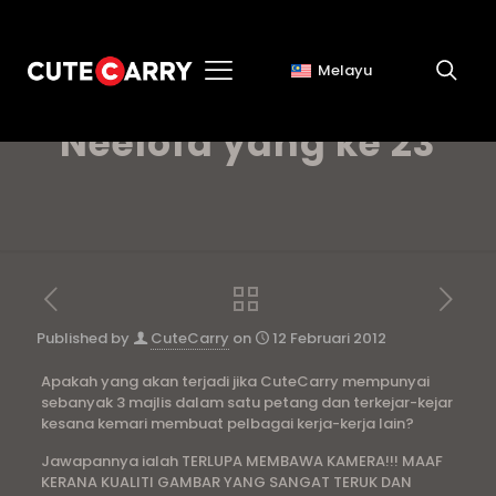
Melayu
Birthday Party
Neelofa yang ke 23
Published by
CuteCarry
on
12 Februari 2012
Apakah yang akan terjadi jika CuteCarry mempunyai
sebanyak 3 majlis dalam satu petang dan terkejar-kejar
kesana kemari membuat pelbagai kerja-kerja lain?
Jawapannya ialah TERLUPA MEMBAWA KAMERA!!! MAAF
KERANA KUALITI GAMBAR YANG SANGAT TERUK DAN