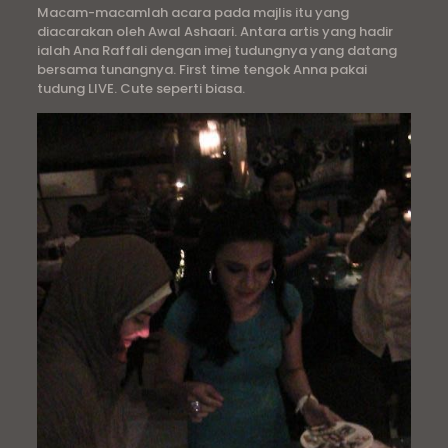
Macam-macamlah acara pada majlis itu yang
diacarakan oleh Awal Ashaari. Antara artis yang hadir
ialah Ana Raffali dengan imej tudungnya yang datang
bersama tunangnya. First time tengok Anna pakai
tudung LIVE. Cute seperti biasa.