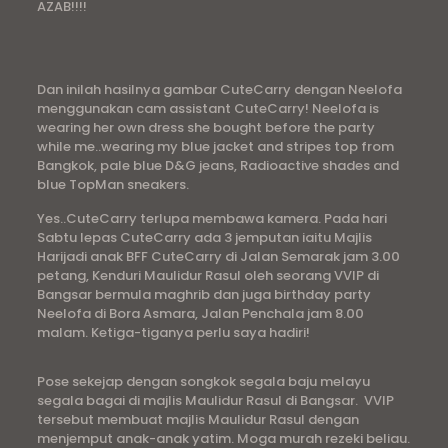
AZAB!!!!
Dan inilah hasilnya gambar CuteCarry dengan Neelofa
menggunakan cam assistant CuteCarry! Neelofa is
wearing her own dress she bought before the party
while me..wearing my blue jacket and stripes top from
Bangkok, pale blue D&G jeans, Radioactive shades and
blue TopMan sneakers.
Yes..CuteCarry terlupa membawa kamera. Pada hari
Sabtu lepas CuteCarry ada 3 jemputan iaitu Majlis
Harijadi anak BFF CuteCarry di Jalan Semarak jam 3.00
petang, Kenduri Maulidur Rasul oleh seorang VVIP di
Bangsar bermula maghrib dan juga birthday party
Neelofa di Bora Asmara, Jalan Penchala jam 8.00
malam. Ketiga-tiganya perlu saya hadiri!
Pose sekejap dengan songkok segala baju melayu
segala bagai di majlis Maulidur Rasul di Bangsar. VVIP
tersebut membuat majlis Maulidur Rasul dengan
menjemput anak-anak yatim. Moga murah rezeki beliau.