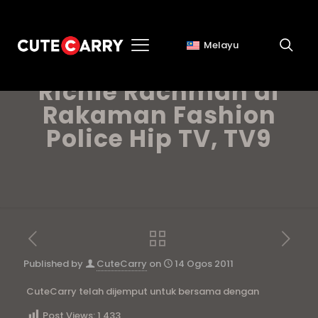
Melayu
CuteCarry Bersama
Richie Rachman di
Rakaman Fashion
Police Hip TV, TV9
Published by
CuteCarry
on
14 Ogos 2011
CuteCarry telah dijemput untuk bersama dengan
Post Views:
1,433