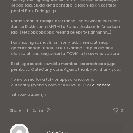
sebab takut juga kena bantai bila jalan-jalan kat tepi
pantai Batu Feringgi. :p.
Komen manja-manja laser lahhh… somewhere between
Janice Dickinson in ANTM to Randy Jackson in American
Idol (tetappppppppp feeling celebrity kannnnnn…)
I am having so much fun..sorry tidak sempat snap
gambar sebab terlalu sibuk. Gambar ini pun diambil
oleh salah seorang peserta. TQVM..u know who you are.
Best juga sebab sewaktu memberi ceramah ada juga
pembaca CuteCarry.com. Again.. thank you, thank you…
To invite me for a talk or appearance, email
cutecarry@yahoo.com or 0193290397 or
click here
.
Post Views:
1,111
Share
0
CuteCarry