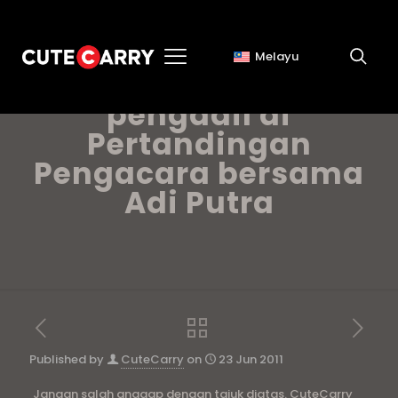
Melayu
CuteCarry menjadi
pengadil di
Pertandingan
Pengacara bersama
Adi Putra
Published by
CuteCarry
on
23 Jun 2011
Jangan salah anggap dengan tajuk diatas. CuteCarry