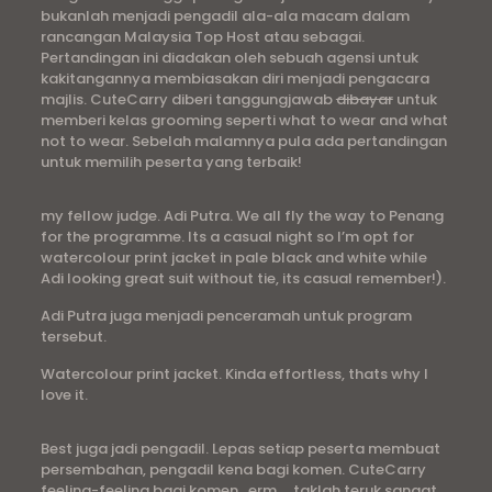
bukanlah menjadi pengadil ala-ala macam dalam
rancangan Malaysia Top Host atau sebagai.
Pertandingan ini diadakan oleh sebuah agensi untuk
kakitangannya membiasakan diri menjadi pengacara
majlis. CuteCarry diberi tanggungjawab
dibayar
untuk
memberi kelas grooming seperti what to wear and what
not to wear. Sebelah malamnya pula ada pertandingan
untuk memilih peserta yang terbaik!
my fellow judge. Adi Putra. We all fly the way to Penang
for the programme. Its a casual night so I’m opt for
watercolour print jacket in pale black and white while
Adi looking great suit without tie, its casual remember!).
Adi Putra juga menjadi penceramah untuk program
tersebut.
Watercolour print jacket. Kinda effortless, thats why I
love it.
Best juga jadi pengadil. Lepas setiap peserta membuat
persembahan, pengadil kena bagi komen. CuteCarry
feeling-feeling bagi komen ..erm…. taklah teruk sangat