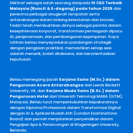
Diiktiraf sebagai salah seorang daripada
10 CEO Terbaik
Malaysia (Runcit & E-dagang) pada tahun 2025
dan
penerima pelbagai anugerah tempatan serta
antarabangsa dalam bidang kelestarian dan inovasi,
Fadzli telah membuktikan dirinya sebagai perintis dalam
kesejahteraan korporat, transformasi perniagaan dipacu
AI, penjenamaan, dan pembangunan kepimpinan. Gaya
latihan beliau menyepadukan pandangan strategik
dengan pengisian praktikal, memastikan setiap sesi
adalah menarik, boleh dilaksana, dan berorientasikan
keputusan.
Beliau memegang ijazah
Sarjana Sains (M.Sc.) dalam
Pengurusan Acara Antarabangsa
dari Leeds Beckett
University, UK, dan
Sarjana Muda Sains (B.Sc.) dalam
Pengurusan Hotel
dari Universiti Teknologi MARA (UiTM),
Malaysia. Beliau turut memperkukuhkan kepakarannya
dengan Diploma Profesional dalam Transformasi Digital
dengan AI & Aplikasi Mudah Alih (London Examinations
Board) dan pernah menjalankan penyelidikan dalam
Pengajian Spa & Pelancongan di Wageningen University,
Belanda.