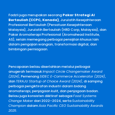
Fadzli juga merupakan seorang
Pakar Strategi AI
Bertauliah (CCPC, Kanada)
, Jurulatih Kesejahteraan
Profesional Bertauliah (Persatuan Kesejahteraan
Malaysia), Jurulatih Bertauliah (HRD Corp, Malaysia), dan
Pakar Aromaterapi Profesional (Aromahead Institute,
AS), selain memegang pelbagai pensijilan khusus lain
dalam pengajian wangian, transformasi digital, dan
bimbingan perniagaan.
Pencapaian beliau diserlahkan melalui pelbagai
anugerah termasuk
Impact Circle Changemaker Award
(2024)
, Pemenang
SIDEC E-Commerce Accelerator (2024)
,
dan
TERAJU Startup of Choice Award (2024)
, di samping
pelbagai pengiktirafan industri dalam bidang
aromaterapi, penjagaan kulit, dan penjagaan badan.
Beliau juga konsisten diiktiraf sebagai
Food Systems
Change Maker
dari 2022–2024, serta
Sustainability
Champion
dalam
Asia Pacific CEO Sustainability Awards
2025
.