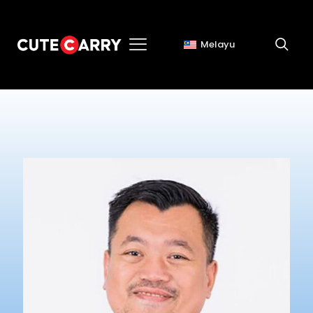
PELATIH / PERUNDING
Melayu