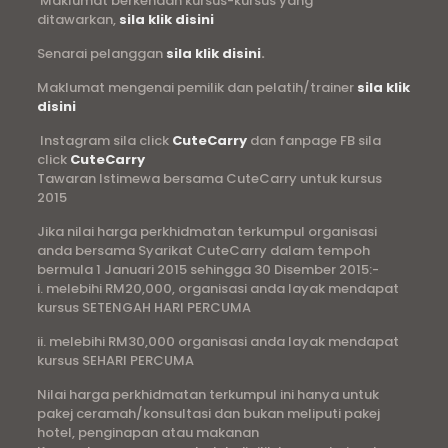
Maklumat berkenaan kursus-kursus yang
ditawarkan,
sila klik disini
Senarai pelanggan
sila klik disini
.
Maklumat mengenai pemilik dan pelatih/trainer
sila klik
disini
Instagram sila click
CuteCarry
dan fanpage FB sila
click
CuteCarry
Tawaran Istimewa bersama CuteCarry untuk kursus
2015
Jika nilai harga perkhidmatan terkumpul organisasi
anda bersama Syarikat CuteCarry dalam tempoh
bermula 1 Januari 2015 sehingga 30 Disember 2015:-
i. melebihi RM20,000, organisasi anda layak mendapat
kursus SETENGAH HARI PERCUMA
ii. melebihi RM30,000 organisasi anda layak mendapat
kursus SEHARI PERCUMA
Nilai harga perkhidmatan terkumpul ini hanya untuk
pakej ceramah/konsultasi dan bukan meliputi pakej
hotel, penginapan atau makanan