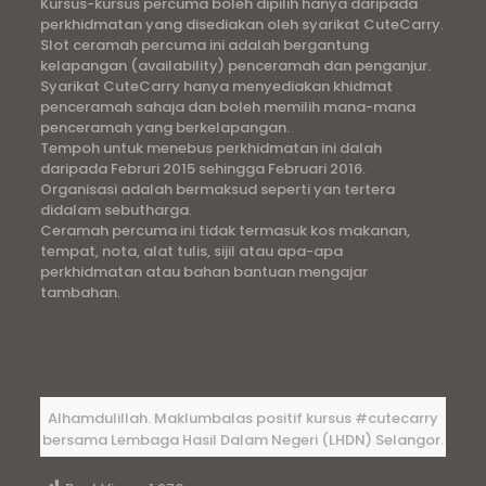
Kursus-kursus percuma boleh dipilih hanya daripada
perkhidmatan yang disediakan oleh syarikat CuteCarry.
Slot ceramah percuma ini adalah bergantung
kelapangan (availability) penceramah dan penganjur.
Syarikat CuteCarry hanya menyediakan khidmat
penceramah sahaja dan boleh memilih mana-mana
penceramah yang berkelapangan.
Tempoh untuk menebus perkhidmatan ini dalah
daripada Februri 2015 sehingga Februari 2016.
Organisasi adalah bermaksud seperti yan tertera
didalam sebutharga.
Ceramah percuma ini tidak termasuk kos makanan,
tempat, nota, alat tulis, sijil atau apa-apa
perkhidmatan atau bahan bantuan mengajar
tambahan.
Alhamdulillah. Maklumbalas positif kursus #cutecarry
bersama Lembaga Hasil Dalam Negeri (LHDN) Selangor.