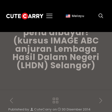
Melayu
Cukai dan zakat
perlu dibayar!
(kursus IMAGE ABC
anjuran Lembaga
Hasil Dalam Negeri
(LHDN) Selangor)
Published by
CuteCarry
on
30 Disember 2014