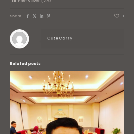
Post Views:
1,270
Share
0
CuteCarry
Related posts