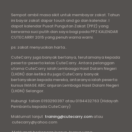
Sempat ambil masa sikit untuk membayar zakat. Tahun
ini bayar zakat dapar touch and go dan kalendar. I
dapat kalendar Pusat Pungutan Zakat (PPZ) yang
berwarna suci putih dan saya bagi pada PPZ KALENDAR
CUTECARRY 2015 yang penuh warna warni.
ps: zakat menyucikan harta..
CuteCarry juga banyak bertanya, terutamanya kepada
peserta-peserta kelas CuteCarry. Antara pelanggan
utama CuteCarry ialah Lembaaga Hasil Dalam Negeri
(LHDN) dan ketika itu juga CuteCarry banyak
bertanyakan kepada mereka, antaranya ialah peserta
kursus IMAGE ABC anjuran Lembaga Hasil Dalam Negeri
(LHDN) Selangor.
Hubungi talian 0193290397 atau 0194432763 (Hidayah
Pembantu kepada CuteCarry)
Maklumat lanjut
training@cutecarry.com
atau
cutecarry@yahoo.com