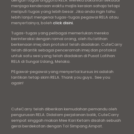
dengan tugas anggota RELA. Mereka bukanlah sekadar
menjaga kenderaan waktu majlis keraian sahaja tetapi
meliputi tugas yang lebih besar. Jika anda ingin tahu
lebih lanjut mengenai tugas-tugas pegawai RELA atau
menyertainya, boleh
click disini.
Tugas-tugas yang pelbagai memerlukan mereka
berinteraksi dengan ramai orang, oleh itu latihan
berkenaan imej dan protokol telah diadakan. CuteCarry
telah dilantik sebagai penceramah imej dan protokol
untuk satu sesi yang telah diadakan di Pusat Latihan
RELA di Sungai Udang, Melaka.
PEgawai-pegawai yang menyertai kursus ini adalah
lantikan tetap skim RELA. Thank you guys.. See you
again!
CuteCarry telah diberikan kemudahan pemandu oleh
pengurusan RELA. Didalam perjalanan balik, CuteCarry
sempat singgah makan Mee Kari Ketam disalah sebuah
gerai berdekatan dengan Tol Simpang Ampat.