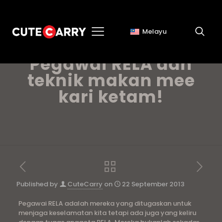
Melayu
Kursus Imej untuk
Pegawai RELA dan
teknik makan mee
kari ketam!
Published by
CuteCarry
on
22 September 2013
Pegawai RELA adalah mereka yang ditugaskan untuk
menjaga keselamatan kita tetapi ada juga yang keliru