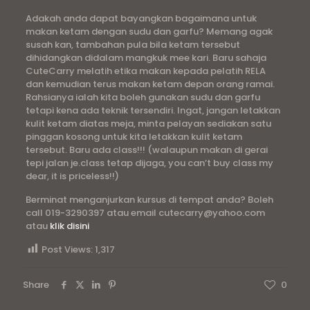
Adakah anda dapat bayangkan bagaimana untuk
makan ketam dengan sudu dan garfu? Memang agak
susah kan, tambahan pula bila ketam tersebut
dihidangkan didalam mangkuk mee kari. Baru sahaja
CuteCarry melatih etika makan kepada pelatih RELA
dan kemudian terus makan ketam depan orang ramai.
Rahsianya ialah kita boleh gunakan sudu dan garfu
tetapi kena ada teknik tersendiri. Ingat, jangan letakkan
kulit ketam diatas meja, minta pelayan sediakan satu
pinggan kosong untuk kita letakkan kulit ketam
tersebut. Baru ada class!!! (walaupun makan di gerai
tepi jalan je.class tetap dijaga, you can’t buy class my
dear, it is priceless!!)
Berminat menganjurkan kursus di tempat anda? Boleh
call 019-3290397 atau email cutecarry@yahoo.com
atau
klik disini
Post Views:
1,317
Share
0