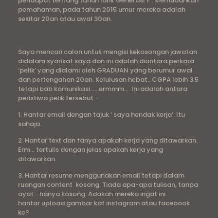
pendapat tentang tahun lahir Generasi Y . Memudahkan
pemahaman, pada tahun 2015 umur mereka adalah
sekitar 20an atau awal 30an.
Saya mencari calon untuk mengisi kekosongan jawatan
didalam syarikat saya dan ini adalah diantara perkara
‘pelik’ yang dialami oleh GRADUAN yang berumur awal
dan pertengahan 20an. Kelulusan hebat.. CGPA lebih 3.5
tetapi bab komunikasi……ermmm… Ini adalah antara
peristiwa pelik tersebut:-
1. Hantar email dengan tajuk ‘ saya hendak kerja’. Itu
sahaja.
2. Hantar text dan tanya apakah kerja yang ditawarkan.
Erm… tertulis dengan jelas apakah kerja yang
ditawarkan.
3. Hantar resume menggunakan email tetapi dalam
ruangan content kosong. Tiada apa-apa tulisan, tanpa
ayat .. hanya kosong. Adakah mereka ingat ini
hantar upload gambar kat instagram atau facebook
ke?