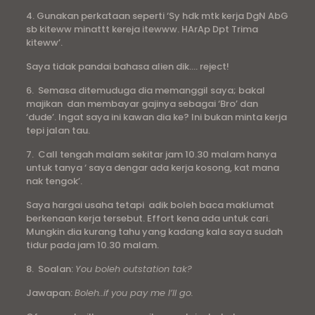
4. Gunakan perkataan seperti ‘Sy hdk mtk kerja DgN AbG
sb kiteww minattt kereja itewww. HArAp Dpt Trima
kiteww’.
Saya tidak pandai bahasa alien dik…. reject!
6. Semasa ditemuduga dia memanggil saya; bakal
majikan dan membayar gajinya sebagai ‘Bro’ dan
‘dude’. Ingat saya ini kawan dia ke? Ini bukan minta kerja
tepi jalan tau.
7. Call tengah malam sekitar jam 10.30 malam hanya
untuk tanya ‘ saya dengar ada kerja kosong, kat mana
nak tengok’.
Saya hargai usaha tetapi adik boleh baca maklumat
berkenaan kerja tersebut. Effort kena ada untuk cari.
Mungkin dia kurang tahu yang kadang kala saya sudah
tidur pada jam 10.30 malam.
8. Soalan:
You boleh outstation tak?
Jawapan:
Boleh..if you pay me I’ll go.