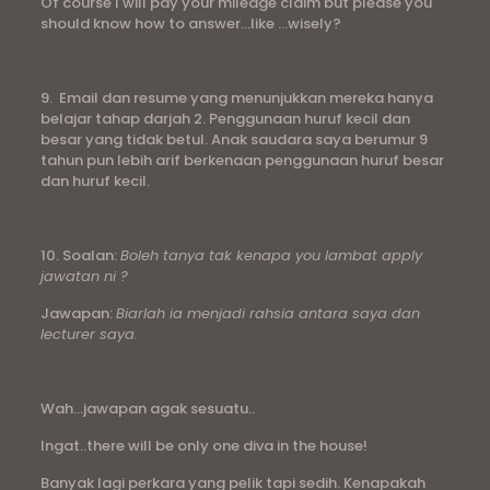
Of course I will pay your mileage claim but please you
should know how to answer…like …wisely?
9. Email dan resume yang menunjukkan mereka hanya
belajar tahap darjah 2. Penggunaan huruf kecil dan
besar yang tidak betul. Anak saudara saya berumur 9
tahun pun lebih arif berkenaan penggunaan huruf besar
dan huruf kecil.
10. Soalan:
Boleh tanya tak kenapa you lambat apply
jawatan ni ?
Jawapan:
Biarlah ia menjadi rahsia antara saya dan
lecturer saya.
Wah…jawapan agak sesuatu..
Ingat..there will be only one diva in the house!
Banyak lagi perkara yang pelik tapi sedih. Kenapakah