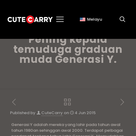
Melayu
Tips Temuduga:
Pening kepala
temuduga graduan
muda Generasi Y.
Published by
CuteCarry
on
4 Jun 2015
Generasi Y adalah mereka yang lahir pada tahun awal
tahun 1980an sehinggan awal 2000. Terdapat pelbagai