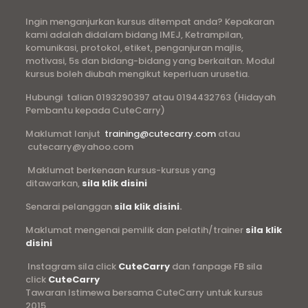
Ingin menganjurkan kursus ditempat anda? Kepakaran
kami adalah didalam bidang IMEJ, Ketrampilan,
komunikasi, protokol, etiket, penganjuran majlis,
motivasi, 5s dan bidang-bidang yang berkaitan. Modul
kursus boleh diubah mengikut keperluan urusetia.
Hubungi talian 0193290397 atau 0194432763 (Hidayah
Pembantu kepada CuteCarry)
Maklumat lanjut
training@cutecarry.com
atau
cutecarry@yahoo.com
Maklumat berkenaan kursus-kursus yang
ditawarkan,
sila klik disini
Senarai pelanggan
sila klik disini
.
Maklumat mengenai pemilik dan pelatih/trainer
sila klik
disini
Instagram sila click
CuteCarry
dan fanpage FB sila
click
CuteCarry
Tawaran Istimewa bersama CuteCarry untuk kursus
2015