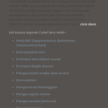
seperti kursus penampilan diri/imej, protokol dan etiket
sosial, make up, penganjuran majlis, konsep/persijilan
latihan 5s, pengurusan pelanggan, komunikasi dan
sebagainya bagi swasta, kerajaan dan individu,
bolehlah menghubungi CuteCarry di talian 019-
3290397, email cutecarry@yahoo.com atau
click disini
.
List kursus anjuran CuteCarry ialah:-
Imej ABC (Appearance, Behaviour,
Communication)
Ketrampilan Diri
Protokol dan Etiket sosial
Protokol Majlis Rasmi
Pengendalia majlis dan acara
Komunikasi
Pengurusan Pelanggan
Pengucapan awam
Pengacaraan (emcee)