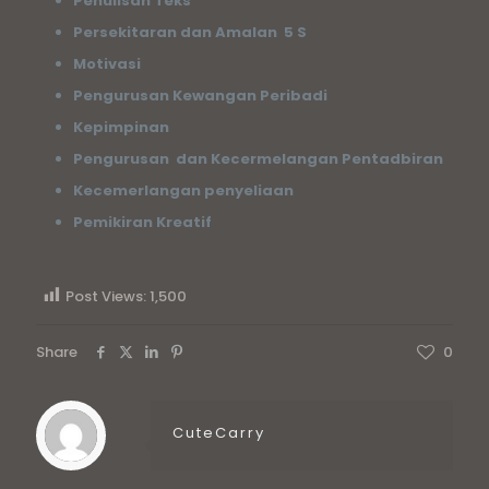
Penulisan Teks
Persekitaran dan Amalan 5 S
Motivasi
Pengurusan Kewangan Peribadi
Kepimpinan
Pengurusan dan Kecermelangan Pentadbiran
Kecemerlangan penyeliaan
Pemikiran Kreatif
Post Views:
1,500
Share
0
CuteCarry