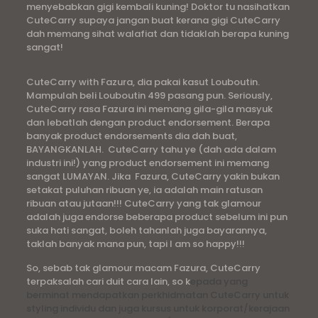
menyebabkan gigi kembali kuning! Doktor tu nasihatkan
CuteCarry supaya jangan buat kerana gigi CuteCarry
dah memang sihat walafiat dan tidaklah berapa kuning
sangat!
CuteCarry with Fazura, dia pakai kasut Louboutin.
Mampulah beli Louboutin 499 pasang pun. Seriously,
CuteCarry rasa Fazura ini memang gila-gila masyuk
dan lebatlah dengan product endorsement. Berapa
banyak product endorsements dia dah buat,
BAYANGKANLAH. CuteCarry tahu ye (dah ada dalam
industri ini!) yang product endorsement ini memang
sangat LUMAYAN. Jika Fazura, CuteCarry yakin bukan
setakat puluhan ribuan ye, ia adalah main ratusan
ribuan atau jutaan!!! CuteCarry yang tak glamour
adalah juga endorse beberapa product sebelum ini pun
suka hati sangat, boleh tahanlah juga bayarannya,
taklah banyak mana pun, tapi I am so happy!!!
So, sebab tak glamour macam Fazura, CuteCarry
terpaksalah cari duit cara lain, so k
epada yang
berminat mendapatkan perkhidmatan CuteCarry untuk
styling individu dan juga kursus untuk korporat/kerajaan