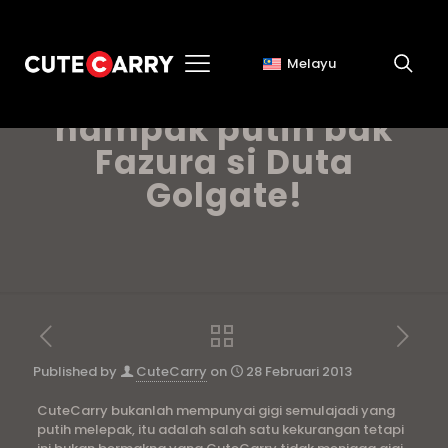
Melayu
Tips untuk gigi
nampak putih bak
Fazura si Duta
Golgate!
Published by
CuteCarry
on
28 Februari 2013
CuteCarry bukanlah mempunyai gigi semulajadi yang
putih melepak, itu adalah salah satu kekurangan tetapi