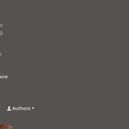
i
a
ag
s
ore
Authors