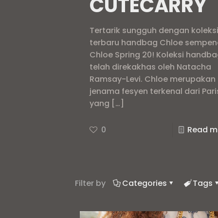
CUTECARRY
Tertarik sungguh dengan koleks
terbaru handbag Chloe sempen
Chloe Spring 20! Koleksi handb
telah direkakhas oleh Natacha
Ramsay-Levi. Chloe merupakan
jenama fesyen terkenal dari Pari
yang
[…]
0
Read m
Filter by
Categories
Tags