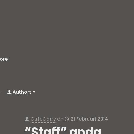
r
ore
Authors
CuteCarry
on
21 Februari 2014
“Staff” anda