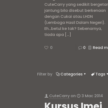
CuteCarry yang sedikit bergeta
jantung bila disebut berkenaan
dengan Cukai atau LHDN
(Lembaga Hasil Dalam Negeri).
Eh…betul ke tak? Sebenarnya,
tiada apa
[…]
0
0
Read m
Filter by
Categories
Tags
CuteCarry
on
3 Mac 2014
Kursus Imej