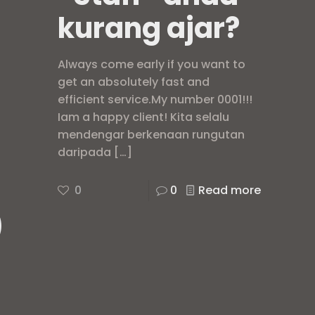
kurang ajar?
Always come early if you want to
get an absolutely fast and
efficient service.My number 0001!!!
Iam a happy client! Kita selalu
mendengar berkenaan rungutan
daripada
[…]
0
0
Read more
)
r