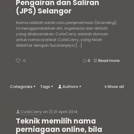
Pengairan dan Saliran
(JPS) Selangor
Nama adalah salah satu penjenamaan (branding).
Ia menggambarkan diri, organisasi dan aktiviti
yang dilaksanakan. CuteCarry adalah domain
untuk nama syarikat CuteCarry, yang telah
didaftar dengan Suruhanjaya
[…]
0
0
Read more
Categories
Tags
Authors
Show all
CuteCarry
on
21 April 2014
Teknik memilih nama
perniagaan online, bila