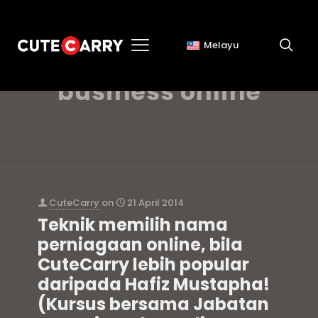
Melayu
cara memilih nama
business online
CuteCarry
on
21 April 2014
Teknik memilih nama
perniagaan online, bila
CuteCarry lebih popular
daripada Hafiz Mustapha!
(Kursus bersama Jabatan