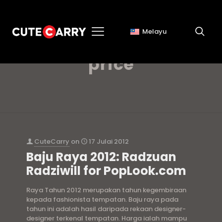
Melayu
radzuan radziwll
price
CuteCarry
on
17 Julai 2012
Baju Raya 2012: Radzuan
Radziwill for PopLook.com
Raya Tahun 2012 merupakan tahun kegembiraan
kepada fashionista tempatan. Baju raya pada
tahun ini adalah hasil daripada rekaan designer-
designer terkenal tempatan. Harga ialah mampu