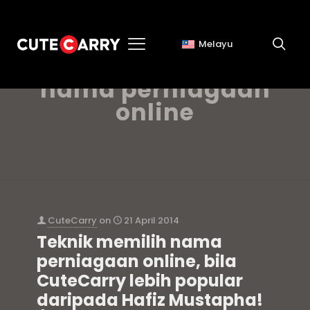
Melayu
teknik memilih
nama perniagaan
online
CuteCarry
on
21 April 2014
Teknik memilih nama
perniagaan online, bila
CuteCarry lebih popular
daripada Hafiz Mustapha!