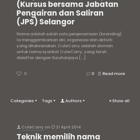
(Kursus bersama Jabatan
Pengairan dan Saliran
(JPS) Selangor
Nama adalah salah satu penjenamaan (branding).
Ia menggambarkan diri, organisasi dan aktiviti
yang dilaksanakan. CuteCarry adalah domain
untuk nama syarikat CuteCarry, yang telah
didaftar dengan Suruhanjaya
[…]
0
0
Read more
Categories
Tags
Authors
Show all
CuteCarry
on
21 April 2014
Teknik memilih nama