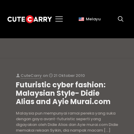
Melayu
ayie
CuteCarry
on
21 Oktober 2010
Futuristic cyber fashion:
Malaysian Style- Didie
Alias and Ayie Murai.com
Malaysia pun mempunyai ramai pereka yang suka
dengan gaya avant-futuristic seperti yang
digayakan oleh Didie Alias dan Ayie murai.com Didie
memakai rekaan Syikin, dia nampak macam
[…]