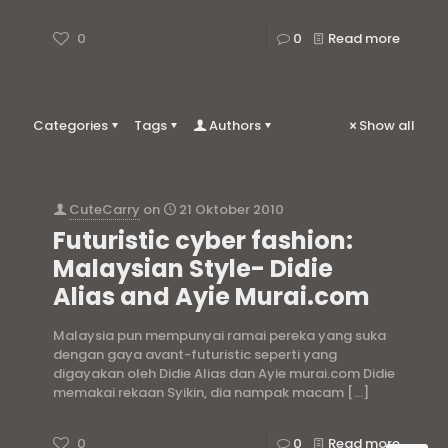
0
0
Read more
Categories
Tags
Authors
Show all
CuteCarry
on
21 Oktober 2010
Futuristic cyber fashion:
Malaysian Style- Didie
Alias and Ayie Murai.com
Malaysia pun mempunyai ramai pereka yang suka
dengan gaya avant-futuristic seperti yang
digayakan oleh Didie Alias dan Ayie murai.com Didie
memakai rekaan Syikin, dia nampak macam
[…]
0
0
Read more