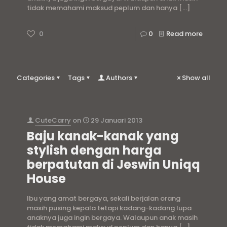
tidak memahami maksud peplum dan hanya
[…]
0
0
Read more
Categories
Tags
Authors
Show all
CuteCarry
on
29 Januari 2013
Baju kanak-kanak yang
stylish dengan harga
berpatutan di Jeswin Uniqq
House
Ibu yang amat bergaya, sekali berjalan orang
masih pusing kepala tetapi kadang-kadang lupa
anaknya juga ingin bergaya. Walaupun anak masih