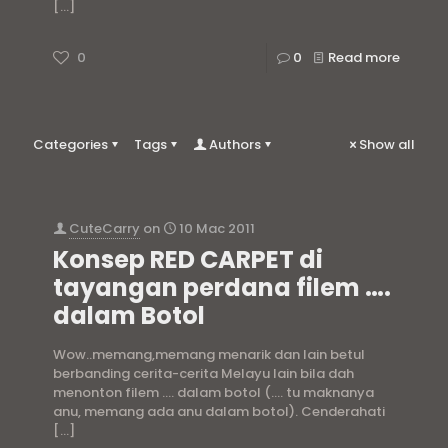
[…]
0
0
Read more
Categories
Tags
Authors
Show all
CuteCarry
on
10 Mac 2011
Konsep RED CARPET di
tayangan perdana filem ….
dalam Botol
Wow..memang,memang menarik dan lain betul
berbanding cerita-cerita Melayu lain bila dah
menonton filem …. dalam botol (…. tu maknanya
anu, memang ada anu dalam botol). Cenderahati
[…]