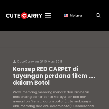
Melayu
filem … dalam botol
CuteCarry
on
10 Mac 2011
Konsep RED CARPET di
tayangan perdana filem ….
dalam Botol
Wow..memang,memang menarik dan lain betul
berbanding cerita-cerita Melayu lain bila dah
menonton filem …. dalam botol (…. tu maknanya
anu, memang ada anu dalam botol). Cenderahati