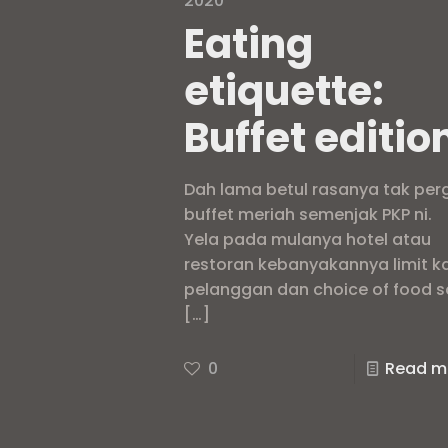
2020
Eating
etiquette:
Buffet editio
Dah lama betul rasanya tak perg
buffet meriah semenjak PKP ni.
Yela pada mulanya hotel atau
restoran kebanyakannya limit k
pelanggan dan choice of food s
[…]
0
Read m