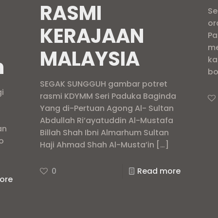
RASMI
Se
or
KERAJAAN
Pa
me
MALAYSIA
n
ka
bo
SEGAK SUNGGUH gambar potret
i
rasmi KDYMM Seri Paduka Baginda
Yang di-Pertuan Agong Al- Sultan
Abdullah Ri’ayatuddin Al-Mustafa
an
Billah Shah Ibni Almarhum Sultan
o
Haji Ahmad Shah Al-Musta’in
[…]
0
Read more
ore