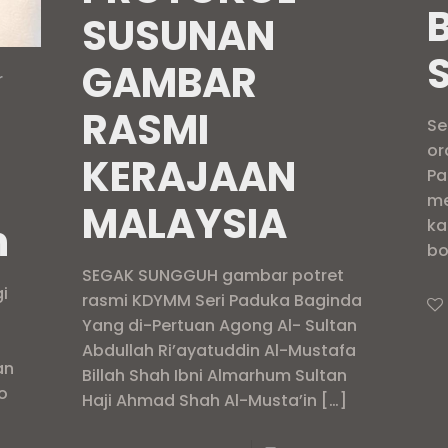
SUSUNAN
GAMBAR
r
RASMI
Se
or
KERAJAAN
Pa
me
MALAYSIA
n
ka
bo
SEGAK SUNGGUH gambar potret
i
rasmi KDYMM Seri Paduka Baginda
Yang di-Pertuan Agong Al- Sultan
Abdullah Ri’ayatuddin Al-Mustafa
an
Billah Shah Ibni Almarhum Sultan
o
Haji Ahmad Shah Al-Musta’in
[…]