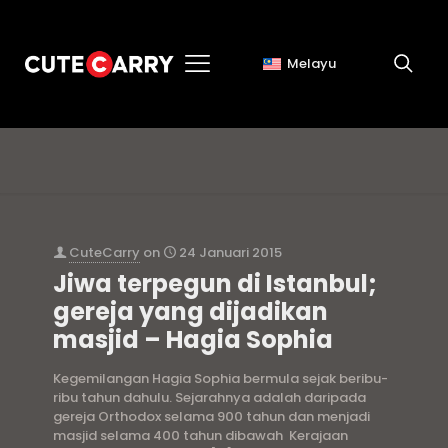
Melayu
cuti istanbul
CuteCarry
on
24 Januari 2015
Jiwa terpegun di Istanbul;
gereja yang dijadikan
masjid – Hagia Sophia
Kegemilangan Hagia Sophia bermula sejak beribu-
ribu tahun dahulu. Sejarahnya adalah daripada
gereja Orthodox selama 900 tahun dan menjadi
masjid selama 400 tahun dibawah Kerajaan