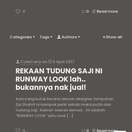
0
0
Read more
Categories
Tags
Authors
Show all
CuteCarry
on
5 April 2017
REKAAN TUDUNG SAJI NI
RUNWAY LOOK lah..
bukannya nak jual!
Ada yang kutuk kerana rekaan designer tempatan
Eja Shahril ni nampak pelik sebab muka putih dan
tudung saji.. Kawan-kawan semua… ini adalah
“RUNWAY LOOK” iaitu look
[…]
0
0
Read more