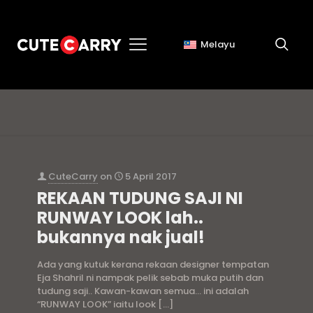
Melayu
eja shahril
CuteCarry
on
5 April 2017
REKAAN TUDUNG SAJI NI
RUNWAY LOOK lah..
bukannya nak jual!
Ada yang kutuk kerana rekaan designer tempatan
Eja Shahril ni nampak pelik sebab muka putih dan
tudung saji.. Kawan-kawan semua… ini adalah
“RUNWAY LOOK” iaitu look
[…]