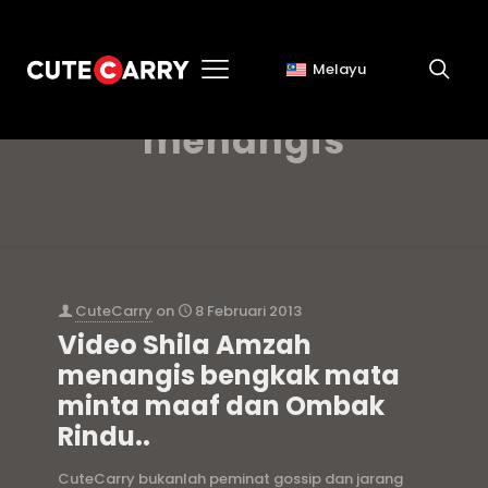
Melayu
shila amzah
menangis
CuteCarry
on
8 Februari 2013
Video Shila Amzah
menangis bengkak mata
minta maaf dan Ombak
Rindu..
CuteCarry bukanlah peminat gossip dan jarang