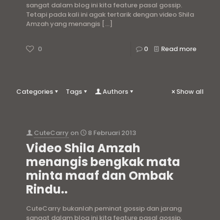
sangat dalam blog ini kita feature pasal gossip.
Tetapi pada kali ini agak tertarik dengan video Shila
Amzah yang menangis
[…]
0
0
Read more
Categories
Tags
Authors
Show all
CuteCarry
on
8 Februari 2013
Video Shila Amzah
menangis bengkak mata
minta maaf dan Ombak
Rindu..
CuteCarry bukanlah peminat gossip dan jarang
sangat dalam blog ini kita feature pasal gossip.