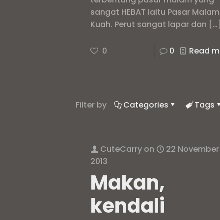
sangat HEBAT iaitu Pasar Malam
Kuah. Perut sangat lapar dan
[…
0
0
Read m
Filter by
Categories
Tags
CuteCarry
on
22 November
2013
Makan,
kendali