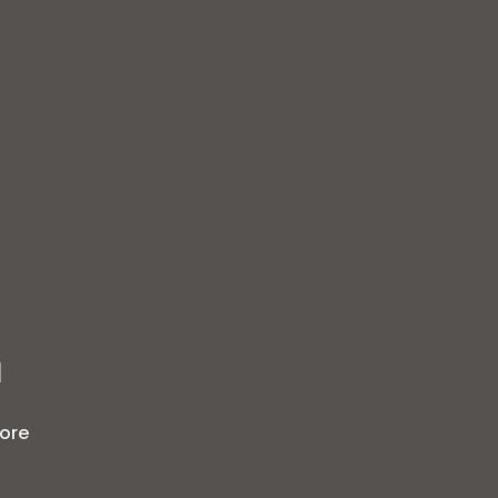
g
]
ore