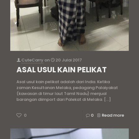
CuteCarry
on
20 Julai 2017
ASAL USUL KAIN PELIKAT
Asal usul kain pelikat adalah dari India. Ketika
zaman Kesultanan Melaka, pedagang Palaiyakat
(kawasan di timur laut Tamil Nadu) menjual
barangan diimport dari Palekat di Melaka.
[…]
0
0
Read more