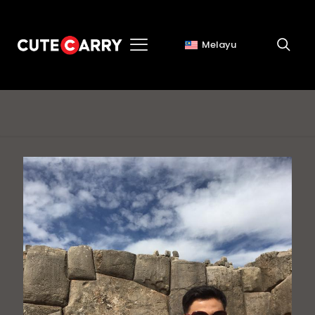
Melayu
buku cutecarry