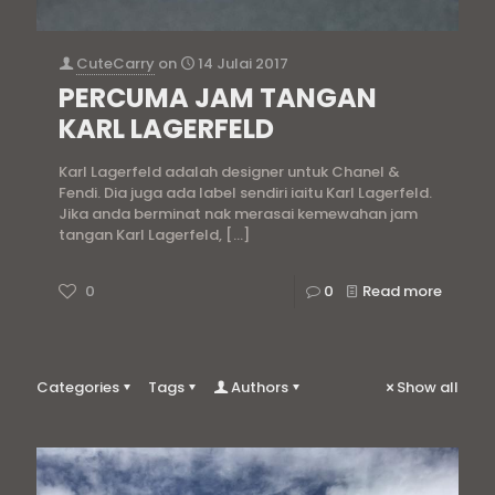
CuteCarry
on
14 Julai 2017
PERCUMA JAM TANGAN
KARL LAGERFELD
Karl Lagerfeld adalah designer untuk Chanel &
Fendi. Dia juga ada label sendiri iaitu Karl Lagerfeld.
Jika anda berminat nak merasai kemewahan jam
tangan Karl Lagerfeld,
[…]
0
0
Read more
Categories
Tags
Authors
Show all