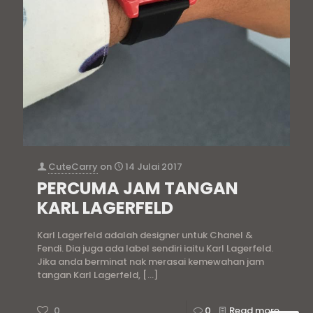
CuteCarry
on
14 Julai 2017
PERCUMA JAM TANGAN
KARL LAGERFELD
Karl Lagerfeld adalah designer untuk Chanel &
Fendi. Dia juga ada label sendiri iaitu Karl Lagerfeld.
Jika anda berminat nak merasai kemewahan jam
tangan Karl Lagerfeld,
[…]
0
0
Read more