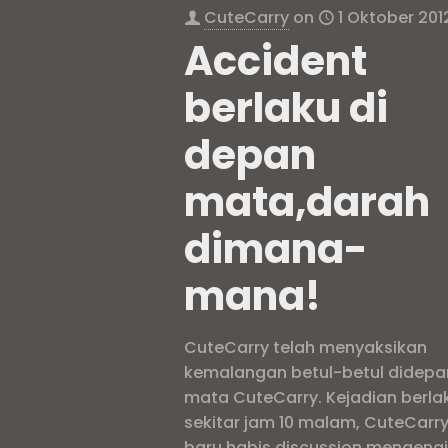
CuteCarry
on
1 Oktober 201
Accident
berlaku di
depan
mata,darah
dimana-
mana!
CuteCarry telah menyaksikan
kemalangan betul-betul didepa
mata CuteCarry. Kejadian berla
sekitar jam 10 malam, CuteCarr
baru habis discussion mengena