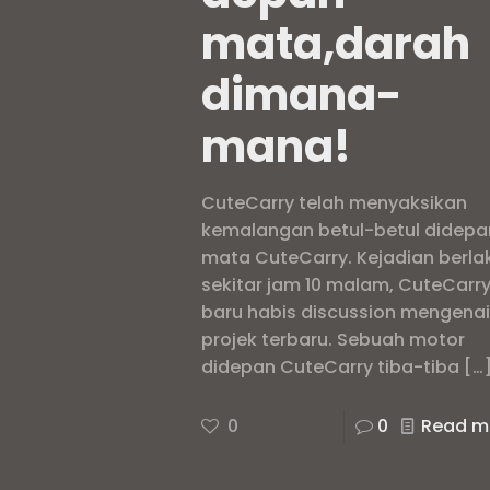
mata,darah
dimana-
mana!
CuteCarry telah menyaksikan
kemalangan betul-betul didepa
mata CuteCarry. Kejadian berla
sekitar jam 10 malam, CuteCarr
baru habis discussion mengena
projek terbaru. Sebuah motor
didepan CuteCarry tiba-tiba
[…
0
0
Read m