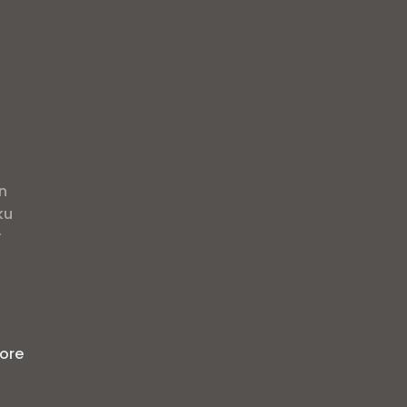
n
ku
y
i
]
ore