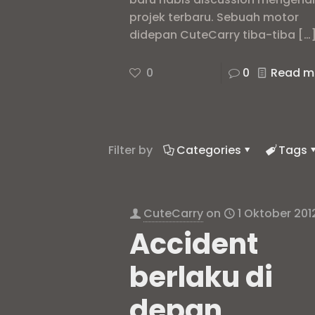
projek terbaru. Sebuah motor
didepan CuteCarry tiba-tiba
[…
0
0
Read m
Filter by
Categories
Tags
CuteCarry
on
1 Oktober 201
Accident
berlaku di
depan