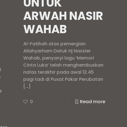
UNTUK
ARWAH NASIR
WAHAB
Al-Fatihah atas pemergian
h
Allahyarham Datuk Hj Nassier
Wahab, penyanyi lagu ‘Memori
Cinta Luka’ telah menghembuskan
i
nafas terakhir pada awal 12.45
h
pagi tadi di Pusat Pakar Perubatan
[…]
s
0
Read more