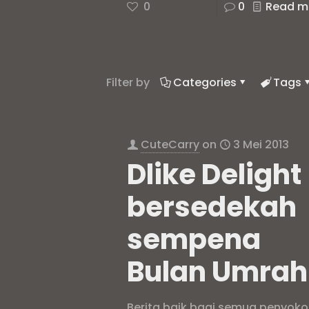
0
0
Read m
Filter by
Categories
Tags
CuteCarry
on
3 Mei 2013
Dlike Delight
bersedekah
sempena
Bulan Umrah
Berita baik bagi semua penyok