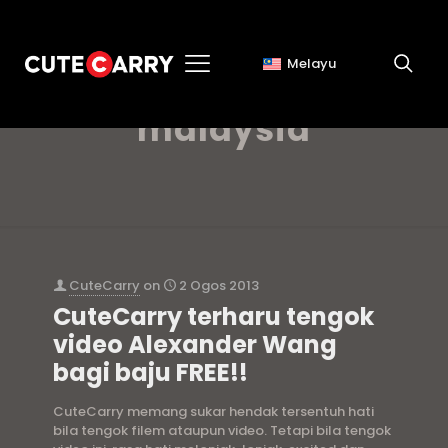
Melayu
alexander wang bag
malaysia
CuteCarry
on
2 Ogos 2013
CuteCarry terharu tengok
video Alexander Wang
bagi baju FREE!!
CuteCarry memang sukar hendak tersentuh hati
bila tengok filem ataupun video. Tetapi bila tengok