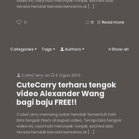
video ini, rasa hati melonjak-lonjak, excited dan
terasa hendak berada bersama di
[…]
0
0
Read more
Categories
Tags
Authors
Show all
CuteCarry
on
2 Ogos 2013
CuteCarry terharu tengok
video Alexander Wang
bagi baju FREE!!
CuteCarry memang sukar hendak tersentuh hati
bila tengok filem ataupun video. Tetapi bila tengok
video ini, rasa hati melonjak-lonjak, excited dan
terasa hendak berada bersama di
[…]