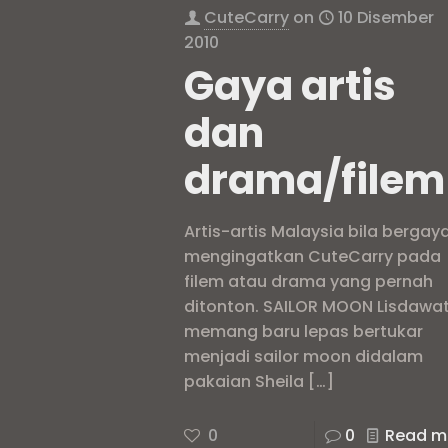
CuteCarry
on
10 Disember
2010
Gaya artis
dan
drama/filem
Artis-artis Malaysia bila bergay
mengingatkan CuteCarry pada
filem atau drama yang pernah
ditonton. SAILOR MOON Lisdawat
memang baru lepas bertukar
menjadi sailor moon didalam
pakaian Sheila
[…]
0
0
Read m