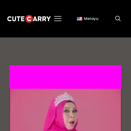
Melayu
I am me