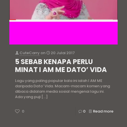
CuteCarry
on
20 Julai 2017
5 SEBAB KENAPA PERLU
MINAT I AM ME DATO’ VIDA
Lagu yang paling popular kala ini ialah I AM ME
daripada Dato’ Vida. Macam-macam komen yang
dibaca didalam media sosial mengenai lagu ini.
Ada yang puji
[…]
0
0
Read more