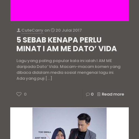
CuteCarry
on
20 Julai 2017
5 SEBAB KENAPA PERLU
MINAT I AM ME DATO’ VIDA
Lagu yang paling popular kala ini ialah I AM ME
daripada Dato’ Vida. Macam-macam komen yang
dibaca didalam media sosial mengenai lagu ini.
Ada yang puji
[…]
0
0
Read more