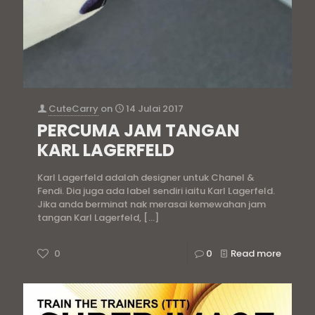
CuteCarry
on
14 Julai 2017
PERCUMA JAM TANGAN
KARL LAGERFELD
Karl Lagerfeld adalah designer untuk Chanel &
Fendi. Dia juga ada label sendiri iaitu Karl Lagerfeld.
Jika anda berminat nak merasai kemewahan jam
tangan Karl Lagerfeld,
[…]
0
0
Read more