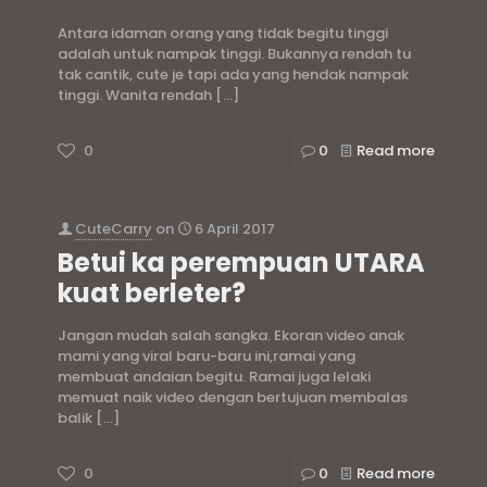
Antara idaman orang yang tidak begitu tinggi
adalah untuk nampak tinggi. Bukannya rendah tu
tak cantik, cute je tapi ada yang hendak nampak
tinggi. Wanita rendah
[…]
0
0
Read more
CuteCarry
on
6 April 2017
Betui ka perempuan UTARA
kuat berleter?
Jangan mudah salah sangka. Ekoran video anak
mami yang viral baru-baru ini,ramai yang
membuat andaian begitu. Ramai juga lelaki
memuat naik video dengan bertujuan membalas
balik
[…]
0
0
Read more