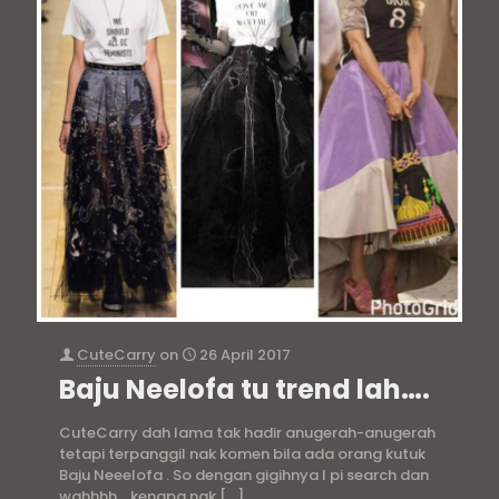
CuteCarry
on
26 April 2017
Baju Neelofa tu trend lah….
CuteCarry dah lama tak hadir anugerah-anugerah
tetapi terpanggil nak komen bila ada orang kutuk
Baju Neeelofa . So dengan gigihnya I pi search dan
wahhhh… kenapa nak
[…]