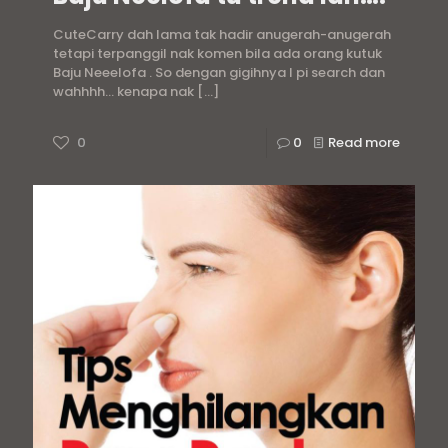
CuteCarry dah lama tak hadir anugerah-anugerah
tetapi terpanggil nak komen bila ada orang kutuk
Baju Neeelofa . So dengan gigihnya I pi search dan
wahhhh… kenapa nak
[…]
0
0
Read more