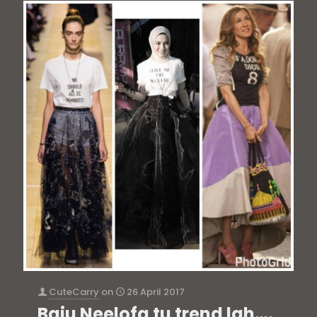
CuteCarry
on
26 April 2017
Baju Neelofa tu trend lah….