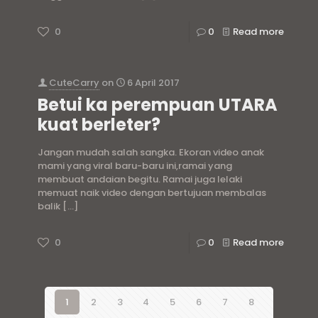
0
0
Read more
CuteCarry
on
6 April 2017
Betui ka perempuan UTARA
kuat berleter?
Jangan mudah salah sangka. Ekoran video anak
mami yang viral baru-baru ini,ramai yang
membuat andaian begitu. Ramai juga lelaki
memuat naik video dengan bertujuan membalas
balik
[…]
0
0
Read more
1
2
3
4
5
6
7
8