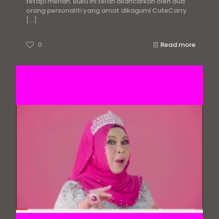
tetapi meriah. Buku ini telah dilancarkan oleh dua
orang personaliti yang amat dikagumi CuteCarry
[…]
0
Read more