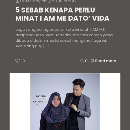
CuteCarry
on
20 Julai 2017
5 SEBAB KENAPA PERLU
MINAT I AM ME DATO’ VIDA
Lagu yang paling popular kala ini ialah I AM ME
daripada Dato’ Vida. Macam-macam komen yang
dibaca didalam media sosial mengenai lagu ini.
Ada yang puji
[…]
0
0
Read more