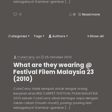
sebagainya! Gambar-gambar
[…]
0
0
Read more
Categories
Tags
Authors
Show all
CuteCarry
on
25 Oktober 2010
What are they wearing @
Festival Filem Malaysia 23
(2010)
CuteCarry tidak sempat untuk tengok orang
berjalan atas RED CARPET FESTIVAL FILEM MALAYSIA
2010 sebab CuteCarry sibuk bertegur sapa dengan
rakan-rakan (muah-muah), posing-posing dan
sebagainya! Gambar-gambar
[…]