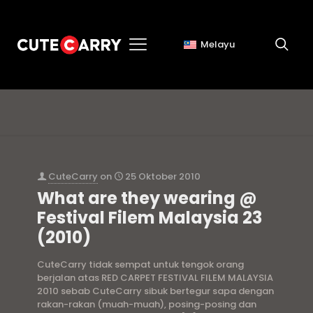
Melayu
remy ishak
CuteCarry
on
25 Oktober 2010
What are they wearing @
Festival Filem Malaysia 23
(2010)
CuteCarry tidak sempat untuk tengok orang
berjalan atas RED CARPET FESTIVAL FILEM MALAYSIA
2010 sebab CuteCarry sibuk bertegur sapa dengan
rakan-rakan (muah-muah), posing-posing dan