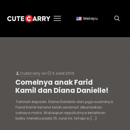
Melayu
anak farid kamil
CuteCarry
on
3 Julai 2013
Comelnya anak Farid
Kamil dan Diana Danielle!
Tahniah kepada Diana Danielle dan juga suaminya
Farid Kamil kerana telah selamat dikurniakan
cahaya mata. Walaupun sepatutnya kelahiran
baby mereka pada 15 Julai ini, tetapi si
[…]