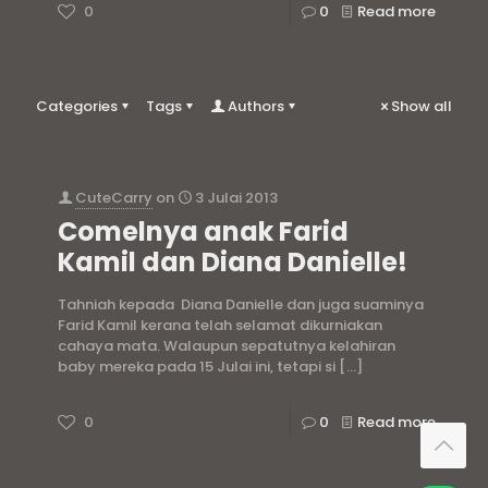
0
0
Read more
Categories
Tags
Authors
Show all
CuteCarry
on
3 Julai 2013
Comelnya anak Farid
Kamil dan Diana Danielle!
Tahniah kepada Diana Danielle dan juga suaminya
Farid Kamil kerana telah selamat dikurniakan
cahaya mata. Walaupun sepatutnya kelahiran
baby mereka pada 15 Julai ini, tetapi si
[…]
0
0
Read more