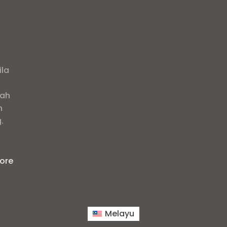
ila
lah
n
.
ore
Melayu