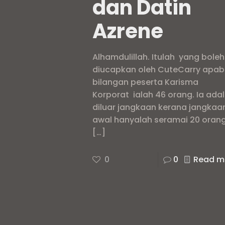
dan Datin
Azrene
Alhamdulillah. Itulah yang boleh
diucapkan oleh CuteCarry apab
bilangan peserta Karisma
Korporat ialah 46 orang. Ia ada
diluar jangkaan kerana jangkaa
awal hanyalah seramai 20 orang
[…]
0
0
Read m