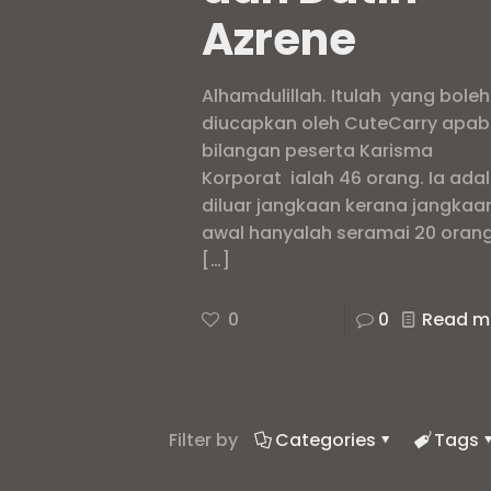
Azrene
Alhamdulillah. Itulah yang boleh
diucapkan oleh CuteCarry apab
bilangan peserta Karisma
Korporat ialah 46 orang. Ia ada
diluar jangkaan kerana jangkaa
awal hanyalah seramai 20 orang
[…]
0
0
Read m
Filter by
Categories
Tags