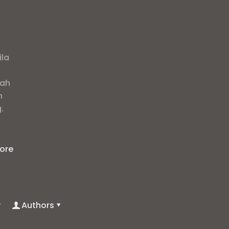
ila
lah
n
.
ore
Authors